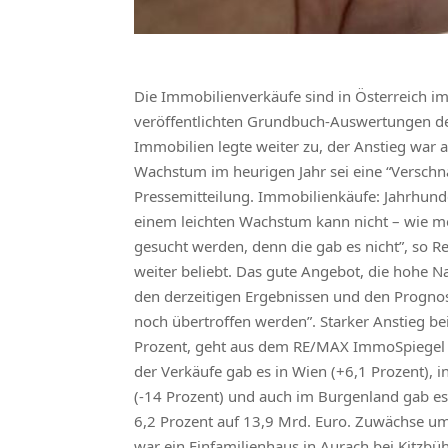
Die Immobilienverkäufe sind in Österreich im
veröffentlichten Grundbuch-Auswertungen de
Immobilien legte weiter zu, der Anstieg war 
Wachstum im heurigen Jahr sei eine “Verschn
Pressemitteilung. Immobilienkäufe: Jahrhunde
einem leichten Wachstum kann nicht – wie me
gesucht werden, denn die gab es nicht”, so R
weiter beliebt. Das gute Angebot, die hohe N
den derzeitigen Ergebnissen und den Prognos
noch übertroffen werden”. Starker Anstieg be
Prozent, geht aus dem RE/MAX ImmoSpiegel he
der Verkäufe gab es in Wien (+6,1 Prozent), i
(-14 Prozent) und auch im Burgenland gab es
6,2 Prozent auf 13,9 Mrd. Euro. Zuwächse um 
war ein Einfamilienhaus in Aurach bei Kitzb