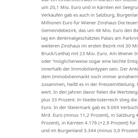
um 20,1 Mio. Euro und in Kärnten ein Seegr
Verkäufen gab es auch in Salzburg, Burgenl
Millionen Euro für Wiener Zinshaus Die teue
Gemeindebezirk, das um 48 Mio. Euro den Bes
lag ein denkmalgeschätztes Palais am Parkri
weiteren Zinshaus im ersten Bezirk mit 30 Mi
Bruck/Leitha) mit 23 Mio. Euro. Am Wiener I
oder “möglicherweise sogar eine leichte Ent
innerhalb der Immobilientypen sein. Der Ant
dem Immobilienmarkt noch immer annähernd s
zusammen, heißt es in der Pressemitteilung.
wert. In den Jahren davor fielen die Wertste
plus 33 Prozent. In Niederösterreich stieg d
Euro. In der Steiermark gab es 9.069 Verbüch
Mrd. Euro (minus 11,2 Prozent), in Salzburg 4
Prozent), in Kärnten 4.176 (+2,9 Prozent) für
und im Burgenland 3.344 (minus 3,0 Prozent) 