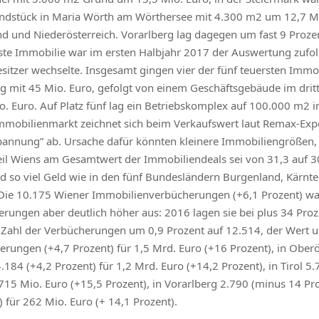
undstück in Maria Wörth am Wörthersee mit 4.300 m2 um 12,7 Mio
and und Niederösterreich. Vorarlberg lag dagegen um fast 9 Pro
rste Immobilie war im ersten Halbjahr 2017 der Auswertung zufol
itzer wechselte. Insgesamt gingen vier der fünf teuersten Immo-
ng mit 45 Mio. Euro, gefolgt von einem Geschäftsgebäude im drit
o. Euro. Auf Platz fünf lag ein Betriebskomplex auf 100.000 m2 i
mmobilienmarkt zeichnet sich beim Verkaufswert laut Remax-Expe
spannung” ab. Ursache dafür könnten kleinere Immobiliengrößen,
eil Wiens am Gesamtwert der Immobiliendeals sei von 31,3 auf 30
o viel Geld wie in den fünf Bundesländern Burgenland, Kärnten
 Die 10.175 Wiener Immobilienverbücherungen (+6,1 Prozent) wa
igerungen aber deutlich höher aus: 2016 lagen sie bei plus 34 Pro
ie Zahl der Verbücherungen um 0,9 Prozent auf 12.514, der Wert 
erungen (+4,7 Prozent) für 1,5 Mrd. Euro (+16 Prozent), in Oberö
.184 (+4,2 Prozent) für 1,2 Mrd. Euro (+14,2 Prozent), in Tirol 5
 715 Mio. Euro (+15,5 Prozent), in Vorarlberg 2.790 (minus 14 Pr
für 262 Mio. Euro (+ 14,1 Prozent).