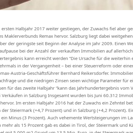
 ersten Halbjahr 2017 weiter gestiegen, der Zuwachs fiel aber g
s Maklerverbunds Remax hervor. Salzburg liegt dabei weitgehen
aber der geringste seit Beginn der Analyse im Jahr 2009. Einen 
aufpause bei der Anzahl der verkauften Immobilien auf allerhöch
rtergebnis kann erreicht werden “Die Ursache für die weiterhin 
hrmals in der Vergangenheit – bei einer Steuerreform oder eine
emax-Austria-Geschäftsführer Bernhard Reikersdorfer. Immobilien
achfrage und die niedrigen Zinsen seien wichtige Parameter für 
en für das zweite Halbjahr “kann das Jahrhundertergebnis vom Vo
i Verkäufen in Salzburg Insgesamt wurden bis Juni 60.312 Immobi
rvor. Im ersten Halbjahr 2016 hat der Zuwachs ein Zehntel betr
n der Steiermark (+4,7 Prozent) und in Salzburg (+4,2 Prozent). E
 ein Minus (3 Prozent). Auch vehemente Wertsteigerungen im La
mehr als 15 Prozent gab es dabei in Tirol, der Steiermark und Kä
ühel mit 5.000 m2 Grund um 13,5 Mio. Euro, in der Steiermark w