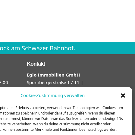
Stock am Schwazer Bahnhof.
Kontakt
Eglo Immobilien GmbH
7:00
Spornbergerstraße 1 / 11 |
6130 Schwaz
Cookie-Zustimmung verwalten
Tel:
+43 5242 6996 880
optimales Erlebnis zu bieten, verwenden wir Technologien wie Cookies, um
E-Mail:
office@eglo-
mationen zu speichern und/oder darauf zuzugreifen. Wenn du diesen
immobilien.at
n zustimmst, können wir Daten wie das Surfverhalten oder eindeutige IDs
Website verarbeiten. Wenn du deine Zustimmung nicht erteilst oder
t, können bestimmte Merkmale und Funktionen beeinträchtigt werden.