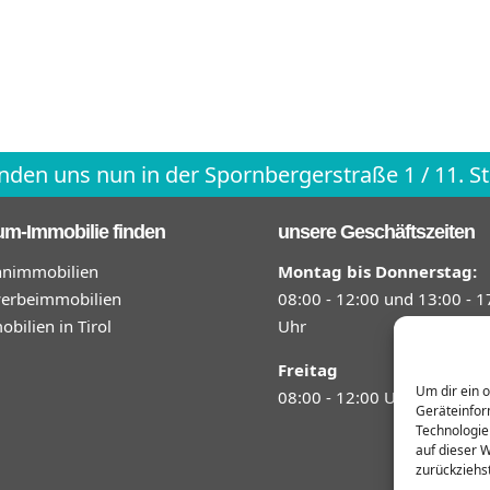
inden uns nun in der Spornbergerstraße 1 / 11. 
um-Immobilie finden
unsere Geschäftszeiten
nimmobilien
Montag bis Donnerstag:
erbeimmobilien
08:00 - 12:00 und 13:00 - 1
bilien in Tirol
Uhr
Freitag
Um dir ein 
08:00 - 12:00 Uhr
Geräteinfor
Technologie
auf dieser 
zurückziehs