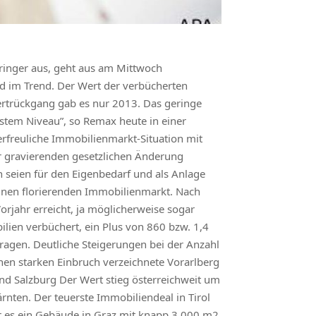
eringer aus, geht aus am Mittwoch
d im Trend. Der Wert der verbücherten
Wertrückgang gab es nur 2013. Das geringe
stem Niveau”, so Remax heute in einer
erfreuliche Immobilienmarkt-Situation mit
r gravierenden gesetzlichen Änderung
 seien für den Eigenbedarf und als Anlage
einen florierenden Immobilienmarkt. Nach
rjahr erreicht, ja möglicherweise sogar
lien verbüchert, ein Plus von 860 bzw. 1,4
agen. Deutliche Steigerungen bei der Anzahl
inen starken Einbruch verzeichnete Vorarlberg
nd Salzburg Der Wert stieg österreichweit um
rnten. Der teuerste Immobiliendeal in Tirol
ar es ein Gebäude in Graz mit knapp 3.000 m2